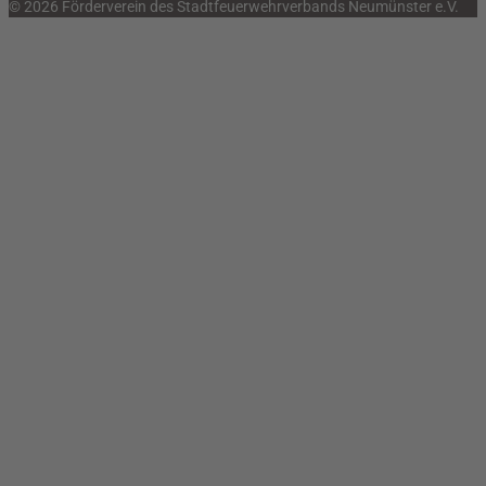
© 2026 Förderverein des Stadtfeuerwehrverbands Neumünster e.V.