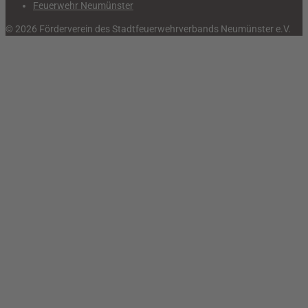
Feuerwehr Neumünster
© 2026 Förderverein des Stadtfeuerwehrverbands Neumünster e.V.