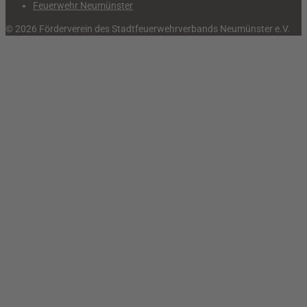
Feuerwehr Neumünster
© 2026 Förderverein des Stadtfeuerwehrverbands Neumünster e.V.