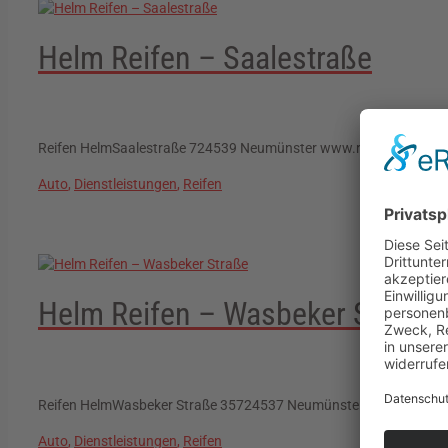
Helm Reifen – Saalestraße
Reifen HelmSaalestraße 724539 Neumünster www.reifenhelm.de 20%
Auto
,
Dienstleistungen
,
Reifen
Helm Reifen – Wasbeker Straße
Reifen HelmWasbeker Straße 35724537 Neumünster www.reifenhelm
Auto
,
Dienstleistungen
,
Reifen