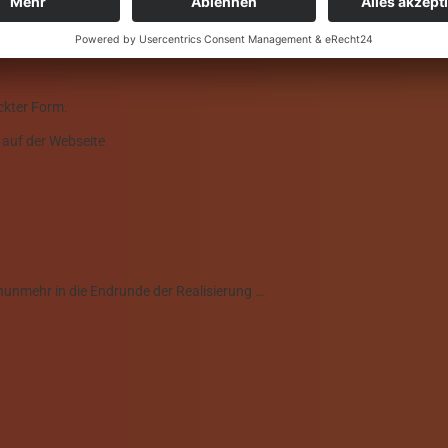
ckter Form.
l auf der Webseite
unmehr in die Endrunde der Realisierung …