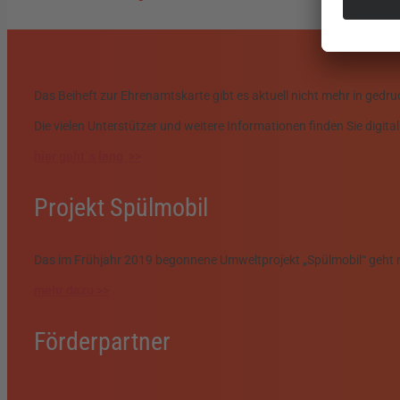
Das Beiheft zur Ehrenamtskarte gibt es aktuell nicht mehr in gedru
Die vielen Unterstützer und weitere Informationen finden Sie digita
hier geht´s lang >>
Projekt Spülmobil
Das im Frühjahr 2019 begonnene Umweltprojekt „Spülmobil“ geht n
mehr dazu >>
Förderpartner